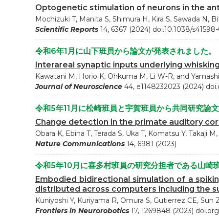
Optogenetic stimulation of neurons in the ant
Mochizuki T, Manita S, Shimura H, Kira S, Sawada N, B
Scientific Reports
14, 6367 (2024) doi.10.1038/s4159
令和6年1月に山下班員から論文が発表されました。
Interareal synaptic inputs underlying whiskin
Kawatani M, Horio K, Ohkuma M, Li W-R, and Yamashi
Journal of Neuroscience
44, e1148232023 (2024) doi
令和5年11月に松崎班員と宇賀班員から共同研究論
Change detection in the primate auditory cor
Obara K, Ebina T, Terada S, Uka T, Komatsu Y, Takaji
Nature Communications
14, 6981 (2023)
令和5年10月に喜多村班員の研究分担者である山崎
Embodied bidirectional simulation of a spik
distributed across computers including the
Kuniyoshi Y, Kuriyama R, Omura S, Gutierrez CE, Sun Z
Frontiers in Neurorobotics
17, 1269848 (2023) doi.or