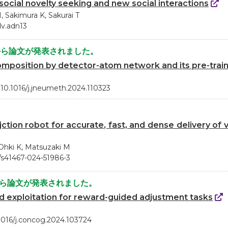
ocial novelty seeking and new social interactions
, Sakimura K, Sakurai T
adv.adn13
から論文が発表されました。
mposition by detector-atom network and its pre-tra
 10.1016/j.jneumeth.2024.110323
jction robot for accurate, fast, and dense delivery o
Ohki K, Matsuzaki M
8/s41467-024-51986-3
から論文が発表されました。
and exploitation for reward-guided adjustment tasks
.1016/j.concog.2024.103724