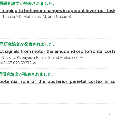
共同研究論文が発表されました。
 imaging to behavior changes in operant lever-pull tas
S, Tanaka Y.R, Matsuzaki M, and Nakae K
共同研究論文が発表されました。
nct signals from motor thalamus and orbitofrontal cor
N, Liu L, Kobayashi K, Ishii S, and Matsuzaki M
8/s41467-025-58272-w
同研究論文が発表されました。
otential role of the posterior parietal cortex in su