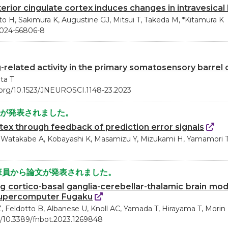
erior cingulate cortex induces changes in intravesical
ito H, Sakimura K, Augustine GJ, Mitsui T, Takeda M, *Kitamura K
8-024-56806-8
g-related activity in the primary somatosensory barrel 
ta T
.org/10.1523/JNEUROSCI.1148-23.2023
文が発表されました。
tex through feedback of prediction error signals
 M, Watakabe A, Kobayashi K, Masamizu Y, Mizukami H, Yamamori T
班員から論文が発表されました。
ing cortico-basal ganglia-cerebellar-thalamic brain 
 supercomputer Fugaku
, Feldotto B, Albanese U, Knoll AC, Yamada T, Hirayama T, Morin 
g/10.3389/fnbot.2023.1269848