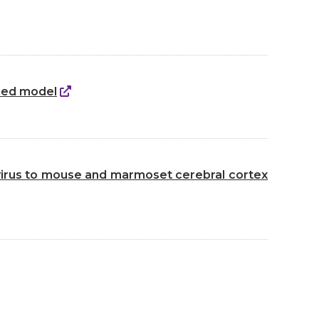
ined model
f virus to mouse and marmoset cerebral cortex