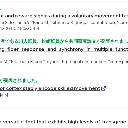
。
nt and reward signals during a voluntary movement tas
i S, Isomura Y, *Kano M, *kitamura K (#equal contribution, *cor
/s42003-023-05309-9
分担者である川人班員、松崎班員から共同研究論文が発表されま
ing fiber response and synchrony in multiple fun
M, *Kitamura K, and *Toyama K (#equal contribution, *correspo
が発表されました。
tor cortex stably encode skilled movement
aki M
versatile tool that exhibits high levels of transgene