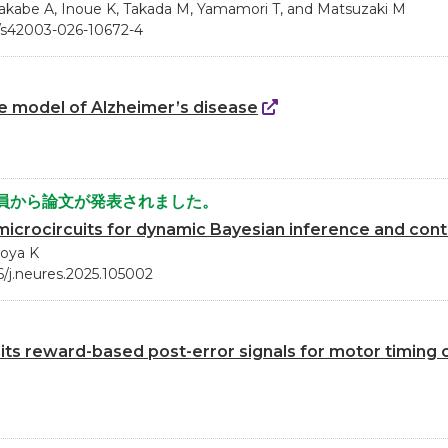
atakabe A, Inoue K, Takada M, Yamamori T, and Matsuzaki M
8/s42003-026-10672-4
se model of Alzheimer’s disease
員から論文が発表されました。
microcircuits for dynamic Bayesian inference and cont
Doya K
6/j.neures.2025.105002
ts reward-based post-error signals for motor timing c