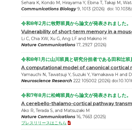
Sehara K, Kondo M, Hirayama Y, Ebina T, Takaji M, W
Communications Biology
9, 1013 (2026) doi: 10.103
令和8年2月に牧野班員から論文が発表されました。
Vulnerability of short-term memory in a mou
Li C, Chia XW, Xu G, Ang LF and Makino H
Nature Communications
17, 2927 (2026)
令和8年1月に山川班員と研究分担者である田和辻班
A computational model of canonical cortical 
Yamauchi N, Tawatsuji Y, Suzuki Y, Yamakawa H and 
Neuroscience Research
222 105002 (2026) doi:10.101
令和7年8月に松崎班員から論文が発表されました。
A cerebello-thalamo-cortical pathway transmi
Ako R, Terada S, and Matsuzaki M
Nature Communications
16, 7663 (2025)
プレスリリースはこちら