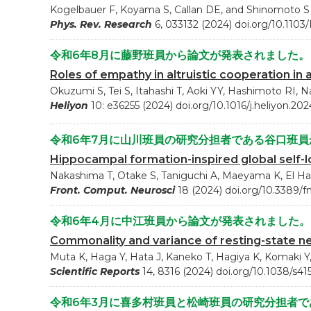
Kogelbauer F, Koyama S, Callan DE, and Shinomoto S
Phys. Rev. Research
6, 033132 (2024) doi.org/10.110
令和6年8月に藤野班員から論文が発表されました。
Roles of empathy in altruistic cooperation in
Okuzumi S, Tei S, Itahashi T, Aoki YY, Hashimoto RI, 
Heliyon
10: e36255 (2024) doi.org/10.1016/j.heliyon.20
令和6年7月に山川班員の研究分担者である谷口班
Hippocampal formation-inspired global self-
Nakashima T, Otake S, Taniguchi A, Maeyama K, El Ha
Front. Comput. Neurosci
18 (2024) doi.org/10.3389/
令和6年4月に中江班員から論文が発表されました。
Commonality and variance of resting-state 
Muta K, Haga Y, Hata J, Kaneko T, Hagiya K, Komaki Y
Scientific Reports
14, 8316 (2024)
doi.org/10.1038/s4
令和6年3月に喜多村班員と松崎班員の研究分担者