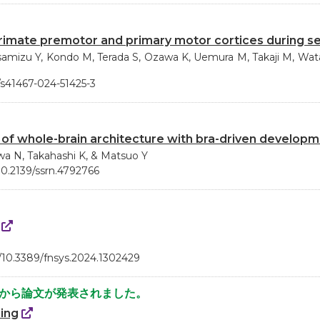
primate premotor and primary motor cortices during s
asamizu Y, Kondo M, Terada S, Ozawa K, Uemura M, Takaji M, Wa
8/s41467-024-51425-3
f whole-brain architecture with bra-driven develop
awa N, Takahashi K, & Matsuo Y
10.2139/ssrn.4792766
g/10.3389/fnsys.2024.1302429
員から論文が発表されました。
ing