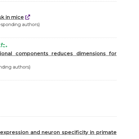
k in mice
responding authors)
した。
ctional components reduces dimensions for
nding authors)
 expression and neuron specificity in primate