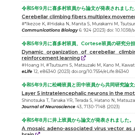
令和5年9月に喜多村班員から論文が発表されました
Cerebellar climbing fibers multiplex moveme
#*Ikezoe K, #Hidaka N, Manita S, Murakami M, Tsutsum
Communications Biology
6: 924 (2023) doi: 10.1038
令和5年9月に喜多村班員、Cortese班員の研究
Dynamic organization of cerebellar climb
reinforcement learning
#Hoang H, #Tsutsumi S, Matsuzaki M, Kano M, Kawato 
eLife
12, e86340 (2023) doi.org/10.7554/eLife.86340
令和5年9月に松崎班員と田中班員から共同研究論文
Layer 5 intratelencephalic neurons in the mo
Shinotsuka T, Tanaka YR, Terada S, Hatano N, Matsuz
Journal of Neuroscience
43, 7130-7148 (2023)
令和5年8月に井上班員から論文が発表されました。
A mosaic adeno-associated virus vector as a 
brain