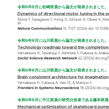
令和6年8月に松崎班員から論文が発表されました。
Dynamics of directional motor tuning in the 
Ebina T, Sasagawa T, Hong D, Setsuie R, Obara K, M
M
Nature Communications
15, 7127 (2024) doi: 10.103
令和6年8月に山川班員から論文が発表されました。
Technology roadmap toward the completion o
Yamakawa H, Tawatsuji Y, Ashihara Y, Fukawa A, Arak
Social Science Research Network
42 (2024) doi.org/
令和6年8月に山川班員から論文が発表されました。
Brain-consistent architecture for imagination
Yamakawa H, Fukawa A, Yairi IE, & Matsuo Y
Frontiers in Systems Neuroscience
18 (2024) doi.or
令和6年8月に中江班員の研究分担者である篠本班
Mechanical optimization of skateboard pump