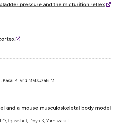
 bladder pressure and the micturition reflex
cortex
, Kasai K, and Matsuzaki M
model and a mouse musculoskeletal body model
FO, Igarashi J, Doya K, Yamazaki T