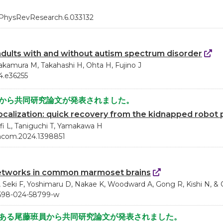
3/PhysRevResearch.6.033132
 adults with and without autism spectrum disorder
Nakamura M, Takahashi H, Ohta H, Fujino J
24.e36255
員から共同研究論文が発表されました。
localization: quick recovery from the kidnapped robo
fi L, Taniguchi T, Yamakawa H
fncom.2024.1398851
networks in common marmoset brains
, Seki F, Yoshimaru D, Nakae K, Woodward A, Gong R, Kishi N, &
1598-024-58799-w
である尾藤班員から共同研究論文が発表されました。