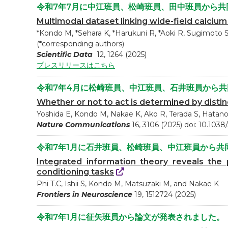
令和7年7月に中江班員、松崎班員、田中班員から
Multimodal dataset linking wide-field calcium
*Kondo M, *Sehara K, *Harukuni R, *Aoki R, Sugimoto 
(*corresponding authors)
Scientific Data
12, 1264 (2025)
プレスリリースはこちら
令和7年4月に松崎班員、中江班員、石井班員から
Whether or not to act is determined by disti
Yoshida E, Kondo M, Nakae K, Ako R, Terada S, Hatano 
Nature Communications
16, 3106 (2025) doi: 10.103
令和7年1月に石井班員、松崎班員、中江班員から共
Integrated information theory reveals the p
conditioning tasks
Phi T.C, Ishii S, Kondo M, Matsuzaki M, and Nakae K
Frontiers in Neuroscience
19, 1512724 (2025)
令和7年1月に征矢班員から論文が発表されました。