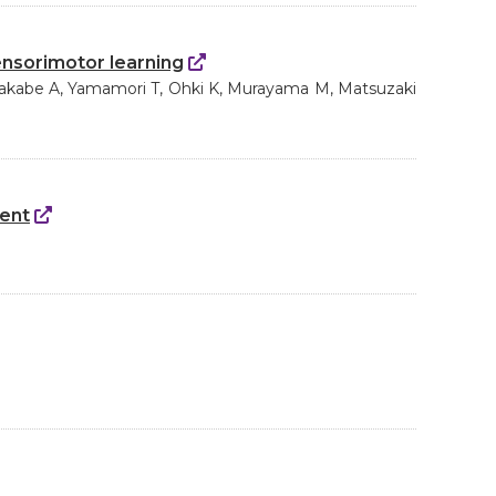
ensorimotor learning
takabe A, Yamamori T, Ohki K, Murayama M, Matsuzaki
ment