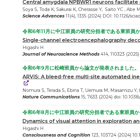
Central amygdala NPBWR1 neurons facilitate s
Soya S, Toda K, Sakurai K, Cherasse Y, Saito YC , Abe M
Science Advances
11(4), 1335 (2024) DOI: 10.1126/sci
令和6年11月に中江班員の研究分担者である東班員
Single-channel electroencephalography deco
Higashi H
Journal of Neuroscience Methods
414, 110323 (2025)
令和6年9月に松崎班員から論文が発表されました。
ARViS: A bleed-free multi-site automated ine
Nomura S, Terada S, Ebina T, Uemura M, Masamizu Y, 
Nature Communications
15, 7633 (2024) doi: 10.103
令和6年8月に中江班員の研究分担者である東班員
Dynamics of visual attention in exploration 
Higashi H
Consciousness and Cognition
123, 103724 (2024) 10