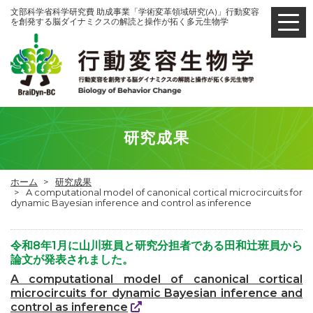
文部科学省科学研究費 助成事業「学術変革領域研究(A)」行動変容
を創発する脳ダイナミクスの解読と操作が拓く多元生物学
研究成果
ホーム
研究成果
A computational model of canonical cortical microcircuits for
dynamic Bayesian inference and control as inference
令和8年1月に山川班員と研究分担者である田和辻班員から
論文が発表されました。
A computational model of canonical cortical
microcircuits for dynamic Bayesian inference and
control as inference